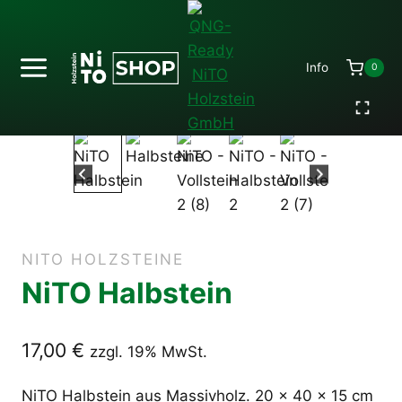
Zum
Inhalt
springen
Info
0
Start
-
NiTO
-
NiTO Halbstein
NITO HOLZSTEINE
NiTO Halbstein
17,00
€
zzgl. 19% MwSt.
NiTO Halbstein aus Massivholz. 20 × 40 × 15 cm